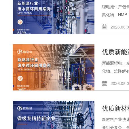
锂电池生产包
氟化物、NMP..
2026.08.
优质新能
新能源锂电、
化物、难降解有.
2026.08.
优质新材
新材料产业快
备组分复杂、含.