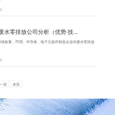
03
废水零排放公司分析（优势·技...
持续收紧，PCB、半导体、电子元器件制造企业对废水零排放
.
02
一页
末页