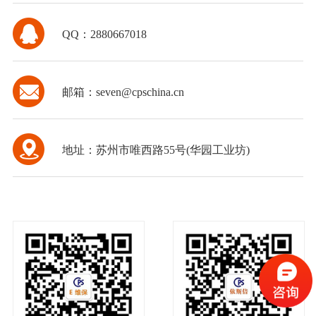
QQ：2880667018
邮箱：seven@cpschina.cn
地址：苏州市唯西路55号(华园工业坊)