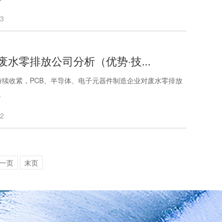
03
废水零排放公司分析（优势·技...
持续收紧，PCB、半导体、电子元器件制造企业对废水零排放
.
02
一页
末页