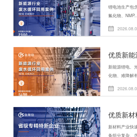
锂电池生产包
氟化物、NMP..
2026.08.
优质新能
新能源锂电、
化物、难降解有.
2026.08.
优质新材
新材料产业快
备组分复杂、含.