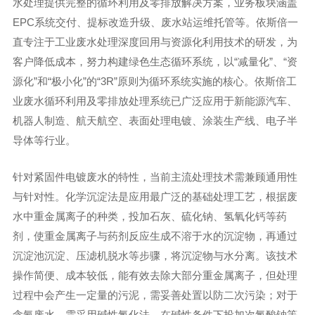
水处理提供完整的循环利用及零排放解决方案，业务板块涵盖
EPC系统交付、提标改造升级、废水站运维托管等。依斯倍一
直专注于工业废水处理深度回用与资源化利用技术的研发，为
客户降低成本，努力构建绿色生态循环系统，以“减量化”、“资
源化”和“极小化”的“3R”原则为循环系统实施的核心。依斯倍工
业废水循环利用及零排放处理系统已广泛应用于新能源汽车、
机器人制造、航天航空、表面处理电镀、涂装生产线、电子半
导体等行业。
针对紧固件电镀废水的特性，当前主流处理技术需兼顾通用性
与针对性。化学沉淀法是应用最广泛的基础处理工艺，根据废
水中重金属离子的种类，投加石灰、硫化钠、氢氧化钙等药
剂，使重金属离子与药剂反应生成不溶于水的沉淀物，再通过
沉淀池沉淀、压滤机脱水等步骤，将沉淀物与水分离。该技术
操作简便、成本较低，能有效去除大部分重金属离子，但处理
过程中会产生一定量的污泥，需妥善处置以防二次污染；对于
含氰废水，需采用碱性氯化法，在碱性条件下投加次氯酸钠等