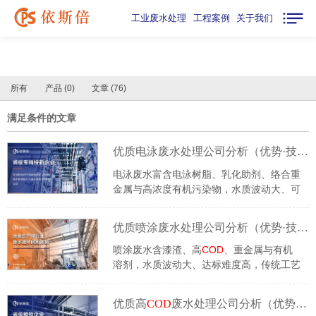
工业废水处理
工程案例
关于我们
所有
产品 (0)
文章 (76)
满足条件的文章
优质电泳废水处理公司分析（优势·技术·案例·FAQ）
电泳废水富含电泳树脂、乳化助剂、络合重
金属与高浓度有机污染物，水质波动大、可
生化性弱，常规处理设备易出现漆渣堵塞、
COD
超标、药剂损耗高等问题，是汽车零
优质喷涂废水处理公司分析（优势·技术·案例·FAQ）
部件、五金家电制造企业环保管控难点。依
斯倍作为中荷合资专业工业水处理服务商，
喷涂废水含漆渣、高
COD
、重金属与有机
深耕涂装电泳废水治理多年，融合欧洲环保
溶剂，水质波动大、达标难度高，传统工艺
工艺与本土生产线工况，为各类电泳厂区提
普遍存在药剂消耗大、回用率低、运维不稳
供一站式定制化解决方案。
等问题。筛选优质服务商，需综合实力、核
优质高
COD
废水处理公司分析（优势·技术·案例·FAQ）
心工艺、落地项目三重维度，深耕工业环保