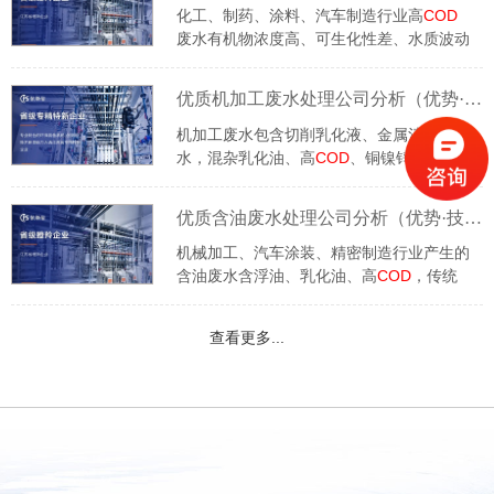
十余年的依斯倍是喷涂废水治理领域标杆企
化工、制药、涂料、汽车制造行业高
COD
业，下文全面拆解其核心竞争力。
废水有机物浓度高、可生化性差、水质波动
剧烈，传统工艺易出现污泥膨胀、出水
COD
超标、运行成本高等问题。综合专利
优质机加工废水处理公司分析（优势·技术·案例·FAQ）
储备、全流程落地与长期运维实力，外资高
新技术环保企业依斯倍是高
COD
废水治理
机加工废水包含切削乳化液、金属清洗废
优质服务商，下文从核心优势、关键技术、
水，混杂乳化油、高
COD
、铜镍锌重金属
落地案例拆解，并配套行业3项高频FAQ。
与金属碎屑，水质波动大、破乳难度高，环
保督查趋严下，选择兼具稳定达标与资源化
优质含油废水处理公司分析（优势·技术·案例·FAQ）
能力的服务商至关重要。综合技术储备、落
地项目与全周期服务，苏州依斯倍环保是精
机械加工、汽车涂装、精密制造行业产生的
密机加工、五金模具行业优选废水处理服务
含油废水含浮油、乳化油、高
COD
，传统
商，下文从核心优势、专属工艺、落地案例
工艺易出现膜堵塞、污泥量大、出水难回
及高频问答全面解析。
用、运维成本高等痛点。在众多环保服务商
查看更多...
中，苏州依斯倍环保凭借自研成套工艺、全
链条服务与大量落地项目，成为工业含油废
水治理标杆企业，下文从技术、优势、案
例、问答全面解析。