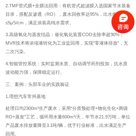
2.TMF管式膜+全膜法回用：有机管式超滤膜入选国家节水装备
目录，搭配反渗透（RO），废水回收率达95%，出水电导率
≤5μS/cm，满足涂装高纯水需求。
3.高级氧化与蒸发结晶：催化氧化装置COD去除率超90%；
MVR技术将浓缩液转化为工业盐回用，实现“零液体排放”，无
二次污染。
4.智能管控系统：实时监测水质、自动调节药剂投加，抗水质
波动能力强，保障稳定运行。
三、案例：头部车企的实践验证
1.理想汽车常州基地
处理日均2300m³生产废水，采用“分质预处理+物化生化+两级
RO+蒸发”工艺，循环用水量600m³/天，年节水21.9万吨，单位
产品废水排放量降至3.1吨/辆，优于行业标准，出水满足生产
回用。