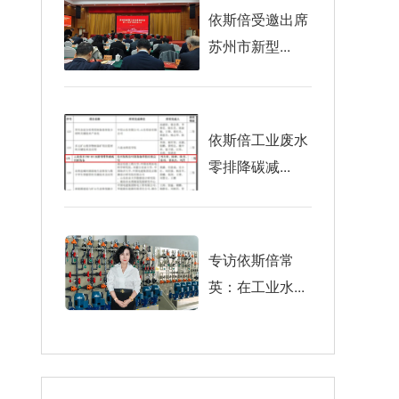
依斯倍受邀出席
苏州市新型...
依斯倍工业废水
零排降碳减...
专访依斯倍常
英：在工业水...