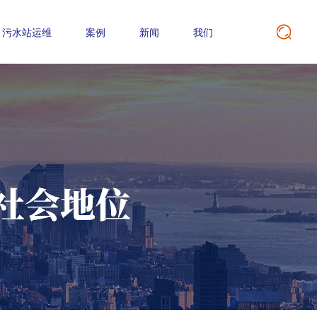
污水站运维
案例
新闻
我们