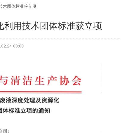
技术团体标准获立项
化利用技术团体标准获立项
2.24 00:00