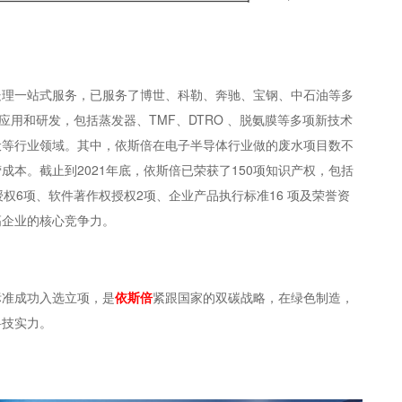
处理一站式服务，已服务了博世、科勒、奔驰、宝钢、中石油等多
应用和研发，包括蒸发器、TMF、DTRO 、脱氨膜等多项新技术
伏等行业领域。其中，依斯倍在电子半导体行业做的废水项目数不
本。截止到2021年底，依斯倍已荣获了150项知识产权，包括
授权6项、软件著作权授权2项、企业产品执行标准16 项及荣誉资
高企业的核心竞争力。
标准成功入选立项，是
依斯倍
紧跟国家的双碳战略，在绿色制造，
科技实力。