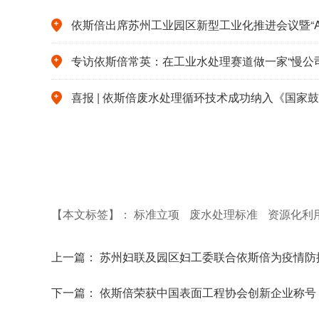
依斯倍出席苏州工业园区新型工业化推进会议暨“A
专访依斯倍常英：在工业水处理赛道做一家“慢公司
喜报 | 依斯倍废水处理循环技术成功纳入《国家
【本文标签】：
标准立项
废水处理标准
资源化利
上一篇：
苏州妇联及园区妇工委联合依斯倍为疫情防
下一篇：
依斯倍荣获中国表面工程协会创新企业称号