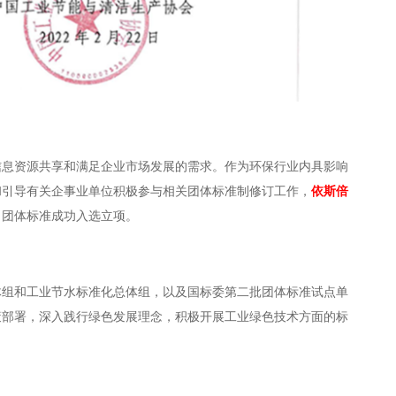
信息资源共享和满足企业市场发展的需求。作为环保行业内具影响
和引导有关企事业单位积极参与相关团体标准制修订工作，
依斯倍
》团体标准成功入选立项。
体组和工业节水标准化总体组，以及国标委第二批团体标准试点单
策部署，深入践行绿色发展理念，积极开展工业绿色技术方面的标