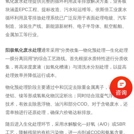
氧化废水处理提供完整的循环利用及零排放解决方案，业务板
块涵盖EPC工程、提标改造、污水站运维等。依斯倍工业废水
循环利用及零排放处理系统已广泛应用于表面处理电镀、汽车
制造、涂装生产线、新能源新材料、电子半导体、航空船舶、
金属加工等行业。
阳极氧化废水处理
通常采用“分类收集—物化预处理—生化处理
—膜分离回用”的综合工艺路线。首先根据水质特性进行分质收
集，将高浓度废液（如氧化槽液）与清洗水分别处理，以提高
处理效率并降低运行成本。
物化预处理阶段主要通过中和沉淀去除重金属离子，调节pH值
使铝、镍等形成氢氧化物沉淀析出；同时结合混凝气浮或电解
技术，有效去除悬浮物、油污和部分COD。对于含铬废水，还
需单独进行还原处理，确保六价铬达标排放。
随后进入生化处理环节，采用水解酸化—好氧（A/O）或SBR
工艺，降解残留的有机污染物，进一步削减COD和氨氮含量。