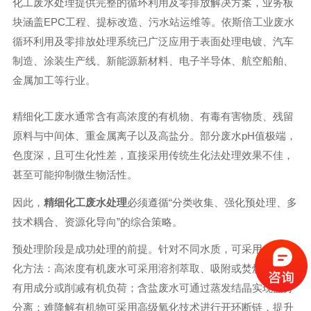
化工废水处理提供完整的循环利用及零排放解决方案，业务板
块涵盖EPC工程、提标改造、污水站运维等。依斯倍工业废水
循环利用及零排放处理系统已广泛应用于表面处理电镀、汽车
制造、涂装生产线、新能源新材料、电子半导体、航空船舶、
金属加工等行业。
精细化工废水通常含有高浓度的有机物、有毒有害物质、残留
原料与中间体、重金属离子以及高盐分。部分废水pH值极端，
色度深，且可生化性差，直接采用传统生化法处理效果不佳，
甚至可能抑制微生物活性。
因此，
精细化工废水处理
必须遵循“分类收集、强化预处理、多
技术耦合、资源化导向”的综合策略。
预处理阶段是成功处理的前提。针对不同水质，可采用多种物
化方法：高浓度有机废水可采用溶剂萃取、吸附或焚烧法回收
有用成分或削减有机负荷；含盐废水可通过蒸发结晶实现盐分
分离；难降解有机物可采用高级氧化技术进行开环断链，提升