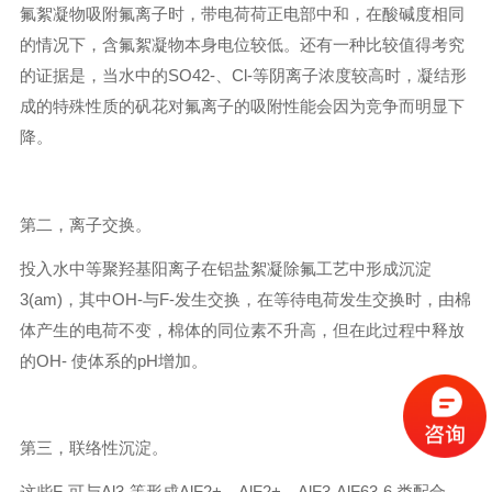
氟絮凝物吸附氟离子时，带电荷荷正电部中和，在酸碱度相同
的情况下，含氟絮凝物本身电位较低。还有一种比较值得考究
的证据是，当水中的SO42-、Cl-等阴离子浓度较高时，凝结形
成的特殊性质的矾花对氟离子的吸附性能会因为竞争而明显下
降。
第二，离子交换。
投入水中等聚羟基阳离子在铝盐絮凝除氟工艺中形成沉淀
3(am)，其中OH-与F-发生交换，在等待电荷发生交换时，由棉
体产生的电荷不变，棉体的同位素不升高，但在此过程中释放
的OH- 使体系的pH增加。
第三，联络性沉淀。
这些F-可与Al3-等形成AlF2+、AlF2+、AlF3-AlF63-6 类配合