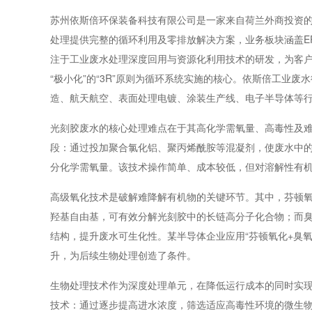
苏州依斯倍环保装备科技有限公司是一家来自荷兰外商投资的
处理提供完整的循环利用及零排放解决方案，业务板块涵盖E
注于工业废水处理深度回用与资源化利用技术的研发，为客户降
“极小化”的“3R”原则为循环系统实施的核心。依斯倍工业
造、航天航空、表面处理电镀、涂装生产线、电子半导体等
光刻胶废水的核心处理难点在于其高化学需氧量、高毒性及
段：通过投加聚合氯化铝、聚丙烯酰胺等混凝剂，使废水中
分化学需氧量。该技术操作简单、成本较低，但对溶解性有
高级氧化技术是破解难降解有机物的关键环节。其中，芬顿
羟基自由基，可有效分解光刻胶中的长链高分子化合物；而
结构，提升废水可生化性。某半导体企业应用“芬顿氧化+臭
升，为后续生物处理创造了条件。
生物处理技术作为深度处理单元，在降低运行成本的同时实
技术：通过逐步提高进水浓度，筛选适应高毒性环境的微生