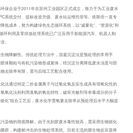
环保企业于2011年在苏州工业园区正式成立，致力于为工业废水
PC系统交付、提标改造升级、废水站运维托管等。依斯倍一直专
低成本，努力构建绿色生态循环系统，以“减量化”、“资源化”和
废水循环利用及零排放处理系统已广泛应用于新能源汽车、机器人制
行业。
难生物降解性。传统处理方法中，混凝沉淀法是预处理的常用手
的胶体颗粒与有机污染物形成絮体，经沉淀分离降低废水浊度与部
机物去除率有限，需与后续工艺配合使用。
氧化法通过特定二价金属离子与过氧化氢反应生成具有强氧化性的
臭氧氧化法则利用臭氧的氧化特性，破坏光敏剂等有毒成分的分子
氧催化”组合工艺后，废水化学需氧量去除率从预处理后水平大幅提
现污染物的彻底降解。由于光刻胶废水毒性较高，需采用生物驯化
物菌群，构建耐冲击的生物处理系统。目前主流的膜生物反应器将