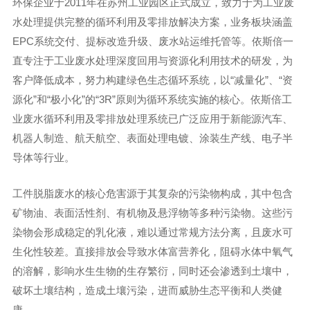
环保企业于2011年在苏州工业园区正式成立，致力于为工业废
水处理提供完整的循环利用及零排放解决方案，业务板块涵盖
EPC系统交付、提标改造升级、废水站运维托管等。依斯倍一
直专注于工业废水处理深度回用与资源化利用技术的研发，为
客户降低成本，努力构建绿色生态循环系统，以“减量化”、“资
源化”和“极小化”的“3R”原则为循环系统实施的核心。依斯倍工
业废水循环利用及零排放处理系统已广泛应用于新能源汽车、
机器人制造、航天航空、表面处理电镀、涂装生产线、电子半
导体等行业。
工件脱脂废水的核心危害源于其复杂的污染物构成，其中包含
矿物油、表面活性剂、有机物及悬浮物等多种污染物。这些污
染物会形成稳定的乳化液，难以通过常规方法分离，且废水可
生化性较差。直接排放会导致水体富营养化，阻碍水体中氧气
的溶解，影响水生生物的生存繁衍，同时还会渗透到土壤中，
破坏土壤结构，造成土壤污染，进而威胁生态平衡和人类健
康。