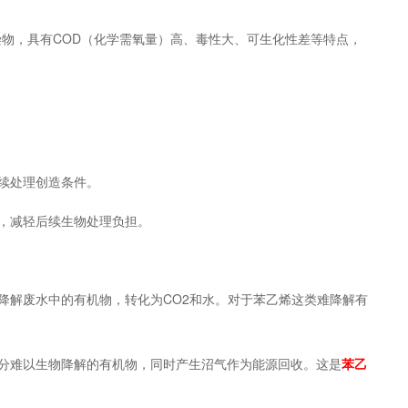
物，具有COD（化学需氧量）高、毒性大、可生化性差等特点，
后续处理创造条件。
物，减轻后续生物处理负担。
物降解废水中的有机物，转化为CO2和水。对于苯乙烯这类难降解有
部分难以生物降解的有机物，同时产生沼气作为能源回收。这是
苯乙