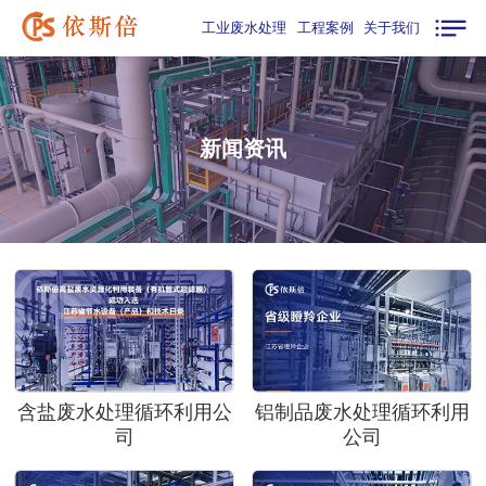
工业废水处理
工程案例
关于我们
新闻资讯
含盐废水处理循环利用公
铝制品废水处理循环利用
司
公司