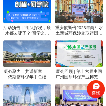
目
活动预告 | “组队探秘，废
重庆依斯倍2023年两江水
水都去哪了？”研学之旅
土新城环保沙龙取得圆满
等待你的到来！
成功
凝心聚力，共谱新章——
展会回顾 | 第十六届中国
依斯倍环保年中总结
广州国际环保产业博览会
圆满收官，依斯倍环保感
恩与您相遇！