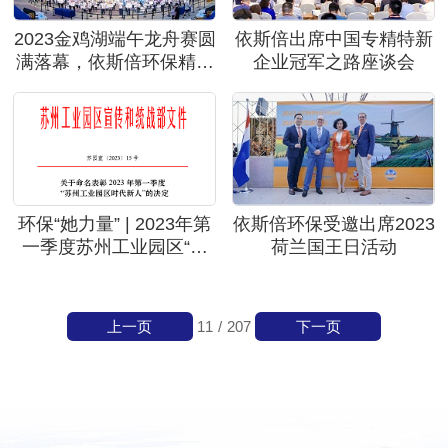
2023金鸡湖端午龙舟赛圆
依斯倍出席中国专精特新
满落幕，依斯倍环保精彩
企业冠军之路座谈会
亮相
环保“她力量” | 2023年第
依斯倍环保受邀出席2023
一季度苏州工业园区“时
荷兰国王日活动
代新人生态环保人物”—
依斯倍的她
上一页
下一页
11
/
207