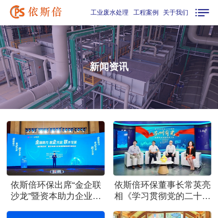
工业废水处理
工程案例
关于我们
新闻资讯
依斯倍环保出席“金企联
依斯倍环保董事长常英亮
沙龙”暨资本助力企业高
相《学习贯彻党的二十大
质量发展专题活动
精神—苏州有光》访谈节