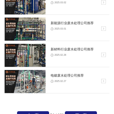
2025.03.02
新能源行业废水处理公司推荐
2025.03.01
新材料行业废水处理公司推荐
2025.02.28
电镀废水处理公司推荐
2025.02.27